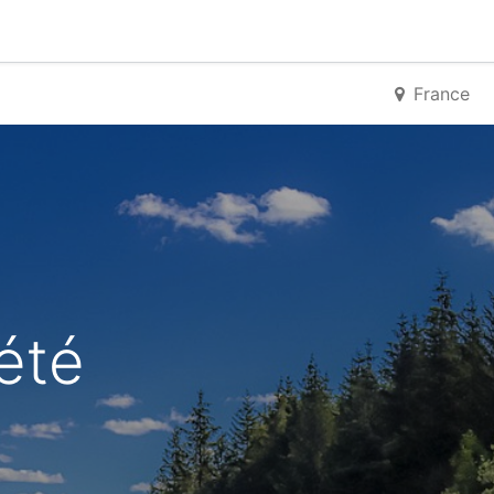
0
France
'été